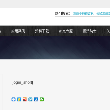
热门搜索：
车载多通道雷达
桥梁三维
务
应用案例
资料下载
热点专题
招贤纳士
关
[login_short]